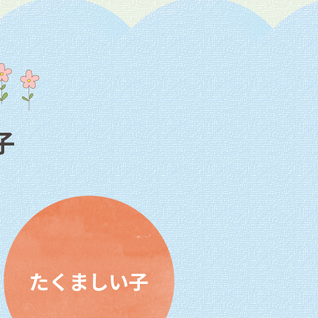
子
たくましい子