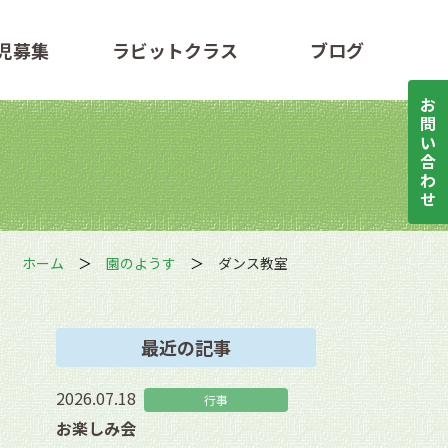
児募集
ラビットクラス
ブログ
お
問
い
合
わ
せ
ホーム
園のようす
ダンス教室
最近の記事
2026.07.18
行事
お楽しみ会