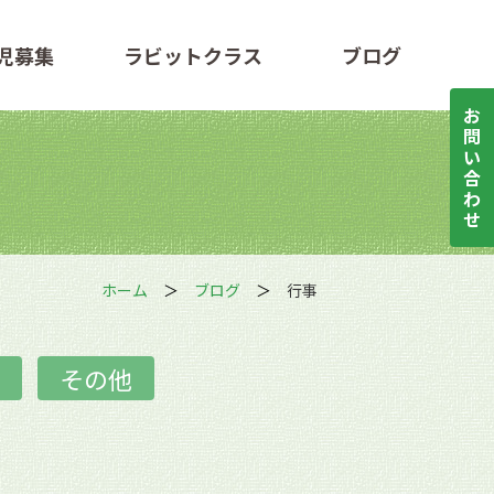
児募集
ラビットクラス
ブログ
お
問
い
合
わ
せ
ホーム
ブログ
行事
その他