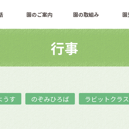
活
園のご案内
園の取組み
園
行事
ようす
のぞみひろば
ラビットクラス