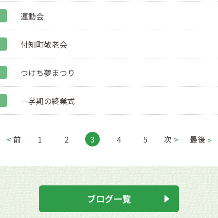
運動会
付知町敬老会
つけち夢まつり
一学期の終業式
<
前
1
2
3
4
5
次
>
最後
»
ブログ一覧