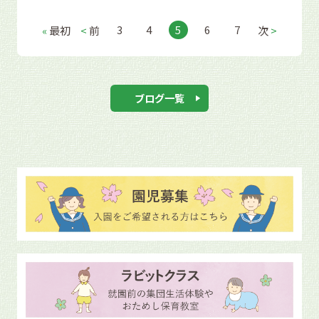
3
4
5
6
7
«
最初
<
前
次
>
ブログ一覧